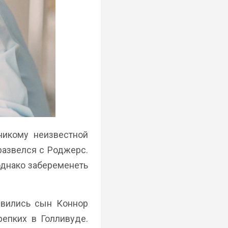
никому неизвестной
развелся с Роджерс.
 однако забеременеть
явились сын Коннор
епких в Голливуде.