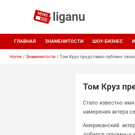
Skip
to
liganu
content
ГЛАВНАЯ
ЗНАМЕНИТОСТИ
ШОУ-БИЗНЕС
Home
Знаменитости
Том Круз представил публике сво
Том Круз пр
Стало известно им
намерения актера се
Американский акте
добился огромных ус