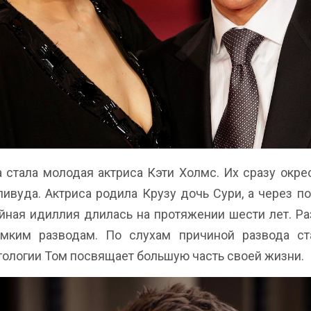
 стала молодая актриса Кэти Холмс. Их сразу окре
ливуда. Актриса родила Крузу дочь Сури, а через по
ная идиллия длилась на протяжении шести лет. Р
мким разводам. По слухам причиной развода ста
нтологии Том посвящает большую часть своей жизни.