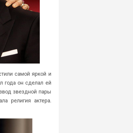
стили самой яркой и
л года он сделал ей
азвод звездной пары
ла религия актера.