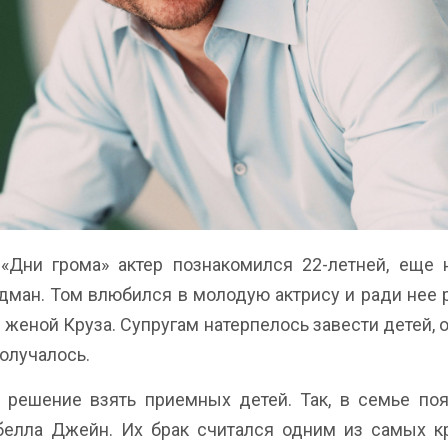
«Дни грома» актер познакомился 22-летней, еще 
дман. Том влюбился в молодую актрису и ради нее 
 женой Круза. Супругам натерпелось завести детей,
получалось.
а решение взять приемных детей. Так, в семье по
белла Джейн. Их брак считался одним из самых кр