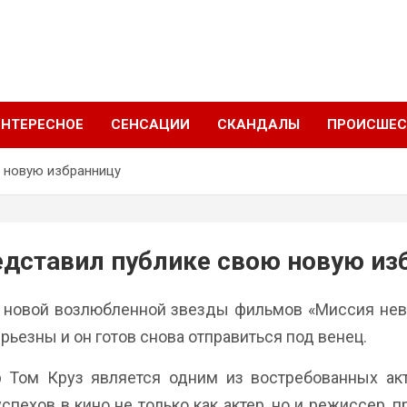
ИНТЕРЕСНОЕ
СЕНСАЦИИ
СКАНДАЛЫ
ПРОИСШЕС
ю новую избранницу
едставил публике свою новую из
я новой возлюбленной звезды фильмов «Миссия нев
рьезны и он готов снова отправиться под венец.
р Том Круз является одним из востребованных акт
пехов в кино не только как актер, но и режиссер, 