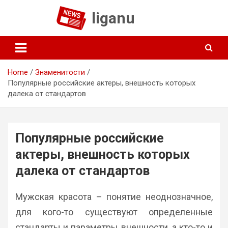
Skip
liganu
to
content
Home
Знаменитости
Популярные российские актеры, внешность которых
далека от стандартов
Популярные российские
актеры, внешность которых
далека от стандартов
Мужская красота – понятие неоднозначное,
для кого-то существуют определенные
стандарты и параметры внешности, а кто-то и