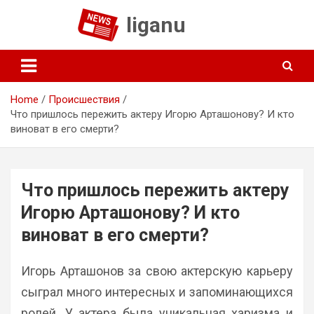
Skip
liganu
to
content
Home
Происшествия
Что пришлось пережить актеру Игорю Арташонову? И кто
виноват в его смерти?
Что пришлось пережить актеру
Игорю Арташонову? И кто
виноват в его смерти?
Игорь Арташонов за свою актерскую карьеру
сыграл много интересных и запоминающихся
ролей. У актера была уникальная харизма и