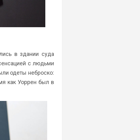
лись в здании суда
 сенсацией с людьми
были одеты неброско:
мя как Уоррен был в