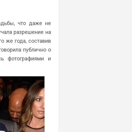
адьбы, что даже не
учала разрешение на
о же года, составив
говорила публично о
сь фотографиями и