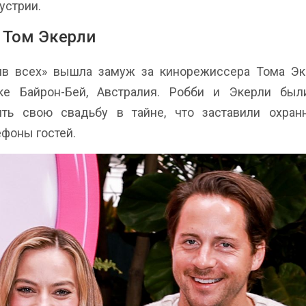
устрии.
 Том Экерли
ив всех» вышла замуж за кинорежиссера Тома Эк
ке Байрон-Бей, Австралия. Робби и Экерли был
ть свою свадьбу в тайне, что заставили охран
ефоны гостей.