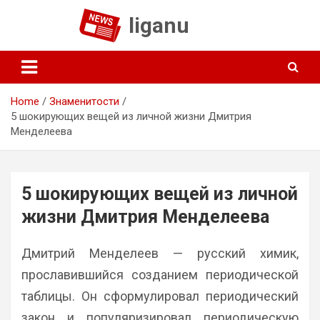
Skip
liganu
to
content
Home
Знаменитости
5 шокирующих вещей из личной жизни Дмитрия
Менделеева
5 шокирующих вещей из личной
жизни Дмитрия Менделеева
Дмитрий Менделеев — русский химик,
прославившийся созданием периодической
таблицы. Он сформулировал периодический
закон и популяризировал периодическую